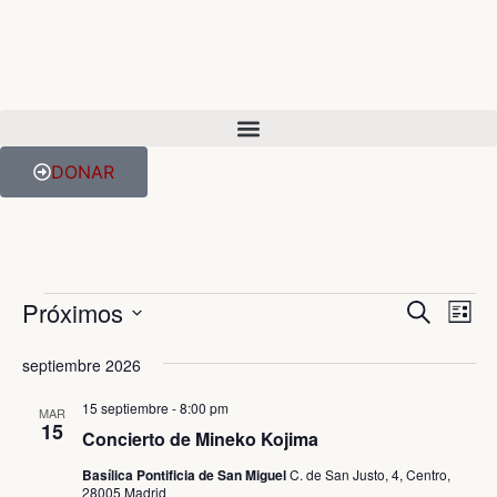
DONAR
Próximos
Na
Naveg
Buscar
Lista
de
SELECCIONA
de
LA
vis
septiembre 2026
FECHA.
de
búsq
15 septiembre - 8:00 pm
MAR
Ev
15
Concierto de Mineko Kojima
y
Basílica Pontificia de San Miguel
C. de San Justo, 4, Centro,
vistas
28005 Madrid