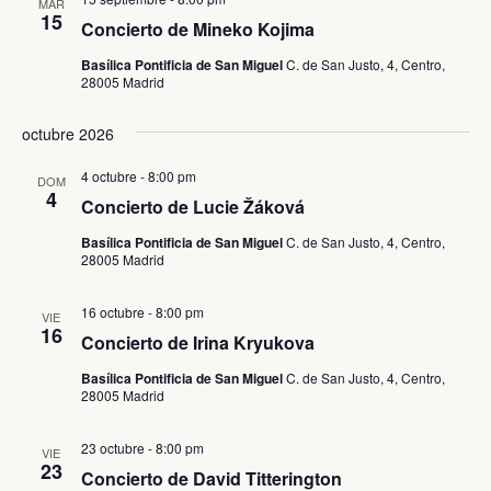
MAR
Ev
15
Concierto de Mineko Kojima
y
Basílica Pontificia de San Miguel
C. de San Justo, 4, Centro,
vistas
28005 Madrid
de
octubre 2026
Event
4 octubre - 8:00 pm
DOM
4
Concierto de Lucie Žáková
Basílica Pontificia de San Miguel
C. de San Justo, 4, Centro,
28005 Madrid
16 octubre - 8:00 pm
VIE
16
Concierto de Irina Kryukova
Basílica Pontificia de San Miguel
C. de San Justo, 4, Centro,
28005 Madrid
23 octubre - 8:00 pm
VIE
23
Concierto de David Titterington